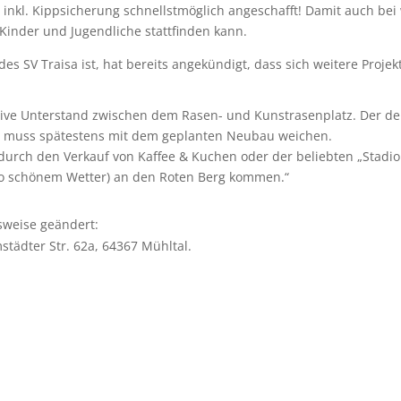
kl. Kippsicherung schnellstmöglich angeschafft! Damit auch bei 
r Kinder und Jugendliche stattfinden kann.
es SV Traisa ist, hat bereits angekündigt, dass sich weitere Projek
sive Unterstand zwischen dem Rasen- und Kunstrasenplatz. Der derz
e“ muss spätestens mit dem geplanten Neubau weichen.
durch den Verkauf von Kaffee & Kuchen oder der beliebten „Stad
o schönem Wetter) an den Roten Berg kommen.“
sweise geändert:
mstädter Str. 62a, 64367 Mühltal.